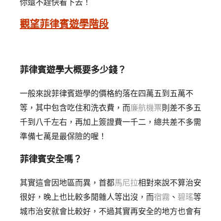
你還不趕快看下去！
觀望菲律賓遊學階段
菲律賓遊學大概要多少錢？
一般來說菲律賓遊學的價格約落在四萬五到五萬不
等，其中包含吃住和洗衣費，而
廉航機票
則差不多五
千到八千左右，再加上簽證費一千二，總共差不多需
準備七萬是最保險的喔！
菲律賓安全嗎？
其實這會因地區而異，首都
馬尼拉
相對來說不算治安
很好，晚上也比較多閒雜人等出沒，而
宿霧
、
碧瑤
等
城市治安就會比較好，不過其實再安全的地方也會有