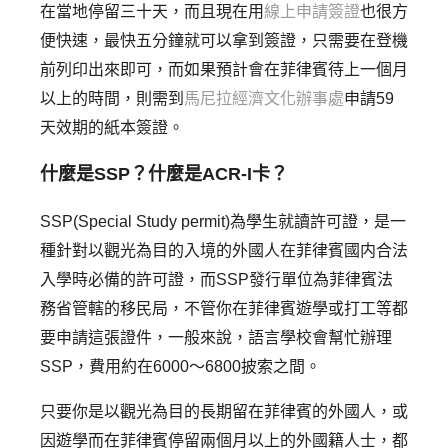
在當地停留三十天，而且現在用
線上申請簽證
也很方
便快速，最快五分鐘就可以拿到簽證，只需要在登機
前列印出來即可，而如果預計會在菲律賓待上一個月
以上的時間，則需到
馬尼拉經濟文化辦事處
申請59
天效期的紙本簽證。
什麼是SSP？什麼是ACR-I卡？
SSP(Special Study permit)為學生就讀許可證，是一
種針對以觀光為目的入境的外國人在菲律賓國内合法
入學時必備的許可證，而SSP發行單位為菲律賓法
務省管轄的移民局，不管你在菲律賓遊學或打工等都
要申請這張證件，一般來說，語言學校會幫忙辦理
SSP，費用約在6000～6800披索之間。
只要你是以觀光為目的長期留在菲律賓的外國人，或
因遊學而在菲律賓停留兩個月以上的外國籍人士，都